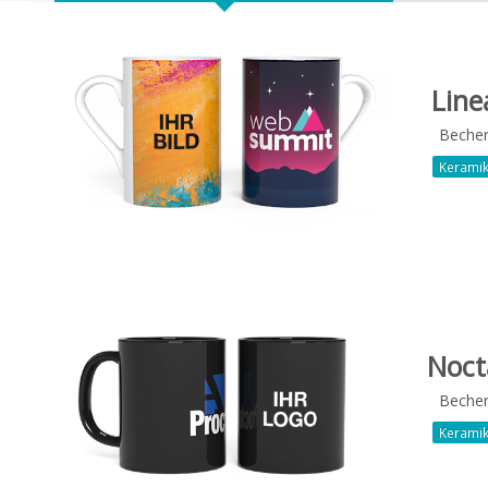
Line
Beche
Kerami
Noct
Beche
Kerami