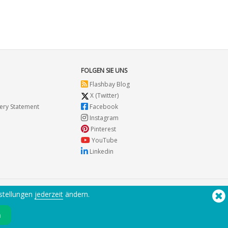
FOLGEN SIE UNS
Flashbay Blog
X (Twitter)
ery Statement
Facebook
Instagram
Pinterest
YouTube
Linkedin
stellungen
jederzeit
ändern.
Sie benötigen Hilfe? Tel:
(650) 938-3500 (US)
®
Copyright © 2026 Flashbay
n