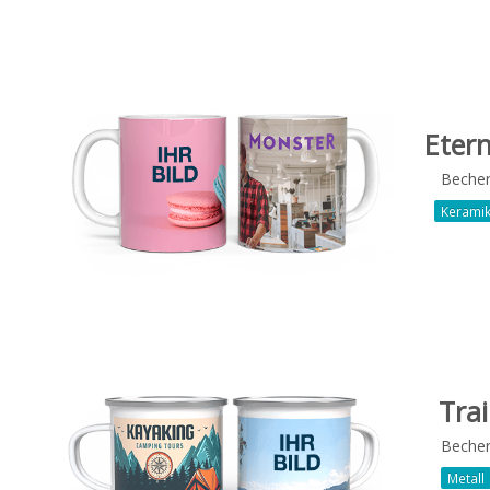
Eter
Beche
Kerami
Trai
Beche
Metall