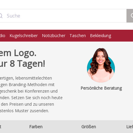
dio
Kugelschreiber
Notizbücher
Taschen
Bekleidung
rem Logo.
ur 8 Tagen!
rtigen, lebensmittelechten
ndigen Branding-Methoden mit
Persönliche Beratung
egeschenk bei Konferenzen und
nden. Setzen Sie sich noch heute
 den Preisen und zu unseren
ostenlos Muster zusenden.
t
Farben
Größen
Lie