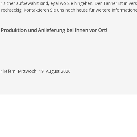
er sicher aufbewahrt sind, egal wo Sie hingehen. Der Tanner ist in ve
nd rechteckig. Kontaktieren Sie uns noch heute für weitere Information
25. März 2026
 Produktion und Anlieferung bei Ihnen vor Ort!
Die Zusammenarbeit
(Frau Hood) war au
professionell und fre
neuen Trinkflaschen
Lesen Sie mehr
ir liefern: Mittwoch, 19. August 2026
Schlüsselanhänger s
verarbeitet und kame
Lars Priebe
bei uns an. Wir beda
erstklassigen Service
reibungslose Kommun
Absolute 5-Sterne-Er