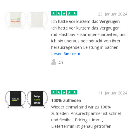
23. Januar 2024
Ich hatte vor kurzem das Vergnügen
Ich hatte vor kurzem das Vergnügen,
mit Flashbay zusammenzuarbeiten, und
ich bin überaus beeindruckt von ihrer
herausragenden Leistung in Sachen
Lesen Sie mehr
Kundenservice und Produktqualität.
Flashbay zeichnet sich nicht nur durch
DT
ihre beeindruckende Freundlichkeit aus,
sondern auch durch die Schnelligkeit
ihres Supports. Bei jeder Anfrage, sei es
per E-Mail oder telefonisch, erhielt ich
stets prompte und professionelle
11. Januar 2024
Antworten. Dies schafft eine äußerst
100% Zufrieden
angenehme Erfahrung für den Kunden
Wieder einmal sind wir zu 100%
und verdeutlicht, dass Flashbay großen
zufrieden. Ansprechpartner ist schnell
Wert auf die Zufriedenheit ihrer Kunden
und flexibel, Pricing stimmt,
legt. Die gelieferten Produkte von
Liefertermin ist genau getroffen,
Flashbay erfüllten ebenfalls alle meine