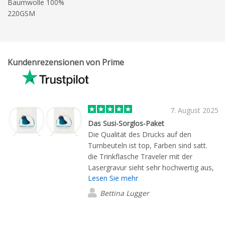
Baumwolle 100%
220GSM
Kundenrezensionen von Prime
7. August 2025
Das Susi-Sorglos-Paket
Die Qualität des Drucks auf den
Turnbeuteln ist top, Farben sind satt.
die Trinkflasche Traveler mit der
Lasergravur sieht sehr hochwertig aus,
Lesen Sie mehr
die Gravur ist an den Kanten sehr
sauber. Von der Beratung über die
Bettina Lugger
Angebotslegung, Versandzeit und der
Qualität der Produkte wirklich alles top.