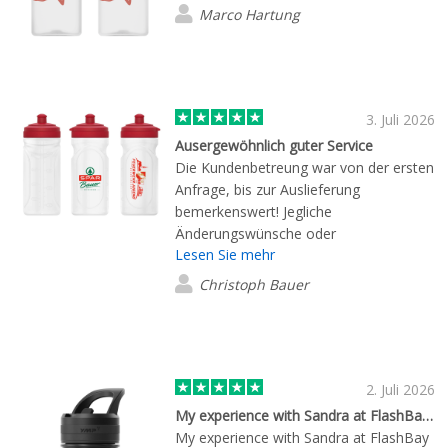
Marco Hartung
3. Juli 2026
Ausergewöhnlich guter Service
Die Kundenbetreung war von der ersten
Anfrage, bis zur Auslieferung
bemerkenswert! Jegliche
Änderungswünsche oder
Lesen Sie mehr
Beratungsanfragen wurden sofort
konpetent und schnell gelöst und
Christoph Bauer
beantwortet!
2. Juli 2026
My experience with Sandra at FlashBay…
My experience with Sandra at FlashBay