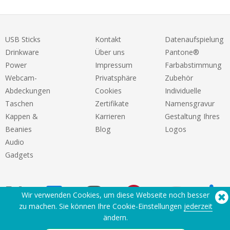
USB Sticks
Kontakt
Datenaufspielung
Drinkware
Über uns
Pantone®
Power
Impressum
Farbabstimmung
Webcam-
Privatsphäre
Zubehör
Abdeckungen
Cookies
Individuelle
Taschen
Zertifikate
Namensgravur
Kappen &
Karrieren
Gestaltung Ihres
Beanies
Blog
Logos
Audio
Gadgets
Wir verwenden Cookies, um diese Webseite noch besser
zu machen. Sie können Ihre Cookie-Einstellungen
jederzeit
ändern.
Sie benötigen Hilfe? Tel:
(650) 938-3500 (US)