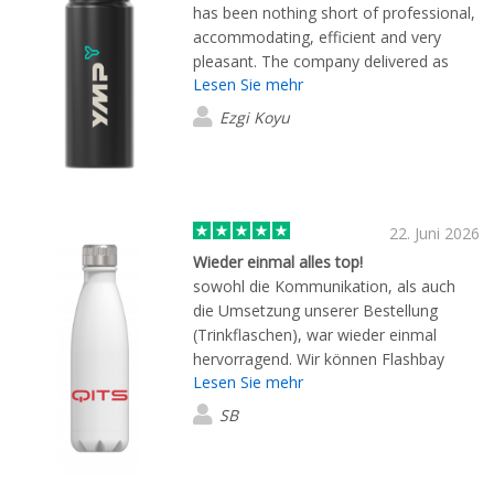
has been nothing short of professional,
accommodating, efficient and very
pleasant. The company delivered as
Lesen Sie mehr
promised as well but my experience
with Sandra was the reason I
Ezgi Koyu
continuously ordered.
22. Juni 2026
Wieder einmal alles top!
sowohl die Kommunikation, als auch
die Umsetzung unserer Bestellung
(Trinkflaschen), war wieder einmal
hervorragend. Wir können Flashbay
Lesen Sie mehr
bedenkenlos weiterempfehlen.
SB