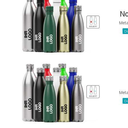
No
Metal
D
Metal
D