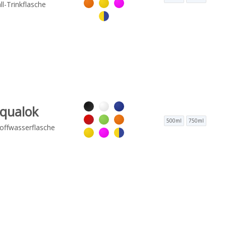
l-Trinkflasche
qualok
500ml
750ml
offwasserflasche