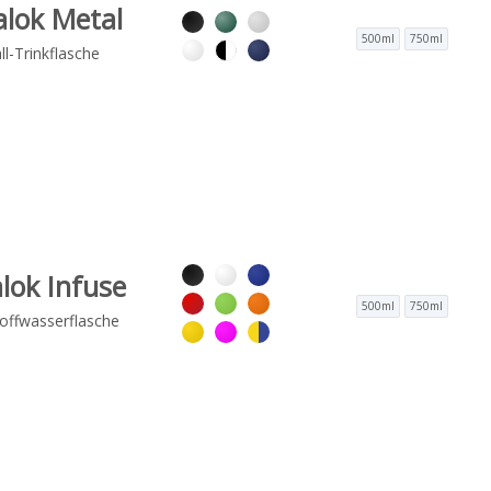
lok Metal
500ml
750ml
l-Trinkflasche
lok Infuse
500ml
750ml
offwasserflasche