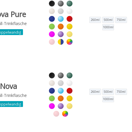
va Pure
260ml
500ml
750ml
l-Trinkflasche
1000ml
oppelwandig
Nova
260ml
500ml
750ml
l-Trinkflasche
1000ml
oppelwandig