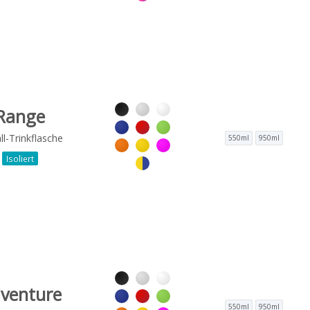
Range
l-Trinkflasche
550ml
950ml
Isoliert
venture
550ml
950ml