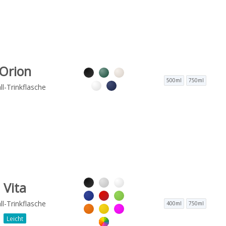
Orion
500ml
750ml
l-Trinkflasche
Vita
l-Trinkflasche
400ml
750ml
Leicht