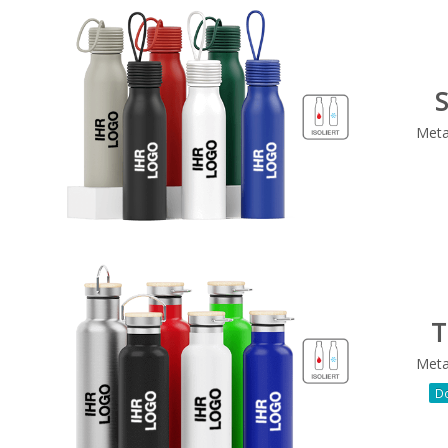
S
Metal
T
Metal
D