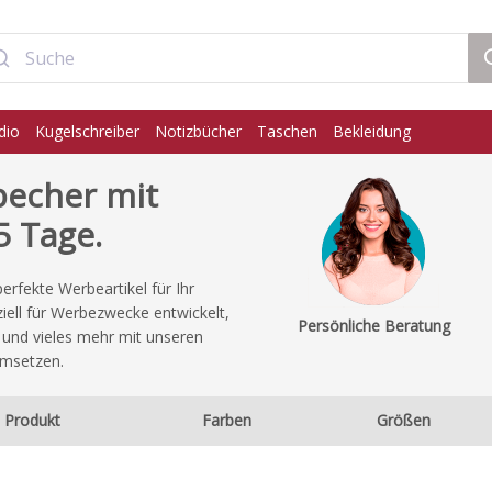
dio
Kugelschreiber
Notizbücher
Taschen
Bekleidung
becher mit
5 Tage.
rfekte Werbeartikel für Ihr
iell für Werbezwecke entwickelt,
Persönliche Beratung
 und vieles mehr mit unseren
umsetzen.
Produkt
Farben
Größen