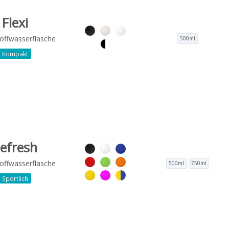
Flexi
offwasserflasche
500ml
Kompakt
efresh
offwasserflasche
500ml
750ml
Sportlich