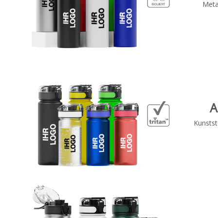
Metal
A
Kunstst