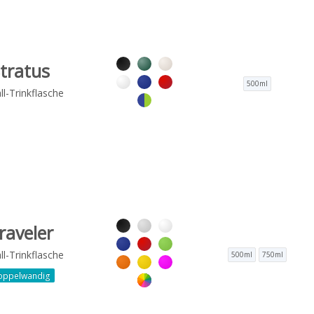
tratus
500ml
l-Trinkflasche
raveler
l-Trinkflasche
500ml
750ml
oppelwandig