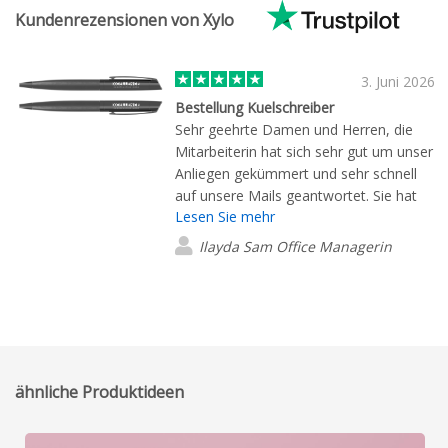
Kundenrezensionen von Xylo
3. Juni 2026
Bestellung Kuelschreiber
Sehr geehrte Damen und Herren, die
Mitarbeiterin hat sich sehr gut um unser
Anliegen gekümmert und sehr schnell
auf unsere Mails geantwortet. Sie hat
Lesen Sie mehr
uns das Muster wie gewünscht
zukommen lassen und es auch auf
Ilayda Sam Office Managerin
unsere Ansprüche und Wünsche
angepasst. Außerdem war sie am
Telefon ebenso schnell zu erreichen
und sehr freundlich. Wir haben unsere
Kugelschreiber dankend erhalten und
sind zufrieden, sie bei Ihnen gekauft zu
ähnliche Produktideen
haben. Die Stifte sind hochwertig und
gefallen uns sehr. Vielen Dank. Schöne
Grüße Xcellence Construction GmbH