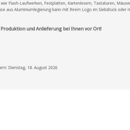
 wie Flash-Laufwerken, Festplatten, Kartenlesern, Tastaturen, Mäuse
e aus Aluminiumlegierung kann mit Ihrem Logo im Siebdruck oder m
4. Dezember 2025
 Produktion und Anlieferung bei Ihnen vor Ort!
Rundum zufrieden
Die Kabel (Expands) 
Logoaufdruck sieht s
Alles zu unserer Zufr
U.J.
efern: Dienstag, 18. August 2026