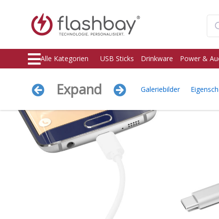
Alle Kategorien
USB Sticks
Drinkware
Power & Au
Expand
Galeriebilder
Eigensch