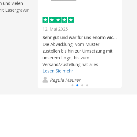
n und vielen
it Lasergravur
12. Mai 2025
5. A
Herv
Sehr gut und war für uns enorm wichtig für die Entscheidung
Erstk
gefallen uns gut,
Die Abwicklung- vom Muster
Ware 
ehr schön aus.
zustellen bis hin zur Umsetzung mit
Herr
iedenheit.
unserem Logo, bis zum
Lese
Anfra
Versand/Zustellung hat alles
bean
Lesen Sie mehr
wunderbar funktioniert. Die
C
umge
Mitarbeiterin war sehr freundlich und
Regula Maurer
hilfr
wir haben uns super begleitet gefühlt.
Werb
Herzlichen Dank und wir können
Betre
Flashbay sehr empfehlen.
Rauf
Kund
weit