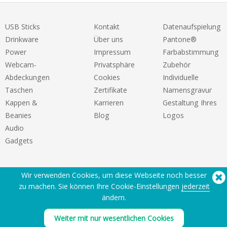
USB Sticks
Kontakt
Datenaufspielung
Drinkware
Über uns
Pantone®
Power
Impressum
Farbabstimmung
Webcam-
Privatsphäre
Zubehör
Abdeckungen
Cookies
Individuelle
Taschen
Zertifikate
Namensgravur
Kappen &
Karrieren
Gestaltung Ihres
Beanies
Blog
Logos
Audio
Gadgets
Wir verwenden Cookies, um diese Webseite noch besser
zu machen. Sie können Ihre Cookie-Einstellungen
jederzeit
ändern.
Sie benötigen Hilfe? Tel:
(650) 938-3500 (US)
Weiter mit nur wesentlichen Cookies
®
Copyright © 2026 Flashbay