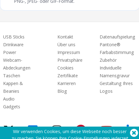
PNG-, JPEG- oder GIF-Format.
USB Sticks
Kontakt
Datenaufspielung
Drinkware
Über uns
Pantone®
Power
Impressum
Farbabstimmung
Webcam-
Privatsphäre
Zubehör
Abdeckungen
Cookies
Individuelle
Taschen
Zertifikate
Namensgravur
Kappen &
Karrieren
Gestaltung Ihres
Beanies
Blog
Logos
Audio
Gadgets
Wir verwenden Cookies, um diese Webseite noch besser
zu machen. Sie können Ihre Cookie-Einstellungen
jederzeit