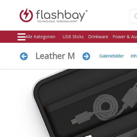
Alle Kategorien
USB Sticks
Drinkware
Power & Au
Leather M
Galeriebilder
Inh