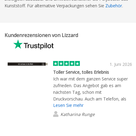
Kunststoff. Für alternative Verpackungen sehen Sie
Zubehör
.
Kundenrezensionen von Lizzard
1. Juni 2026
Toller Service, tolles Erlebnis
Ich war mit dem ganzen Service super
zufrieden. Das Angebot gab es am
nächsten Tag, schon mit
Druckvorschau. Auch am Telefon, als
Lesen Sie mehr
ich noch Fragen hatte, wurde mir gut
geholfen. Meine Wunschdruckvorschau
Katharina Runge
wurde mir auch sehr schnell
zugesendet, sodass alles in 1 Woche
erledigt war. Tolles Ergebnis