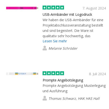
bekommen. Herzlichen Dank Frau
Waldbrunner.
7. August 2024
USB-Armbänder mit Logodruck
Wir haben die USB-Armbänder für eine
Projektabschlussveranstaltung bestellt
und sind begeistert. Die Ware ist
qualitativ sehr hochwertig, das
Lesen Sie mehr
Projektlogo sieht super aus und die
kurzfristige Bestellung kam innerhalb
Melanie Schröder
von vier Tagen an. Sehr freundlicher und
zuverlässiger Kontakt. Gerne wieder!
8. Juli 2024
Prompte Angebotslegung
Prompte Angebotslegung Musterlegung
und Ausführung
Thomas Schwarz, HAK HAS Hall