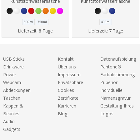
Kunststoffwasserflasche
Kunststoffwasserflasche
500ml
750ml
400ml
Lieferzeit:
8 Tage
Lieferzeit:
7 Tage
USB Sticks
Kontakt
Datenaufspielung
Drinkware
Über uns
Pantone®
Power
Impressum
Farbabstimmung
Webcam-
Privatsphäre
Zubehör
Abdeckungen
Cookies
Individuelle
Taschen
Zertifikate
Namensgravur
Kappen &
Karrieren
Gestaltung Ihres
Beanies
Blog
Logos
Audio
Gadgets