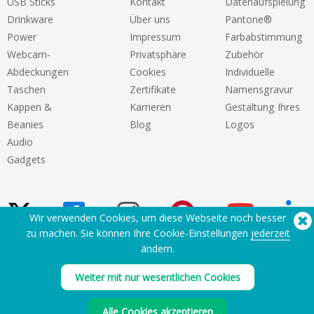
USB Sticks
Kontakt
Datenaufspielung
Drinkware
Über uns
Pantone®
Power
Impressum
Farbabstimmung
Webcam-
Privatsphäre
Zubehör
Abdeckungen
Cookies
Individuelle
Taschen
Zertifikate
Namensgravur
Kappen &
Karrieren
Gestaltung Ihres
Beanies
Blog
Logos
Audio
Gadgets
Wir verwenden Cookies, um diese Webseite noch besser
zu machen. Sie können Ihre Cookie-Einstellungen
jederzeit
ändern.
Sie benötigen Hilfe? Tel:
(650) 938-3500 (US)
®
Weiter mit nur wesentlichen Cookies
Copyright © 2026 Flashbay
Alle Cookies akzeptieren