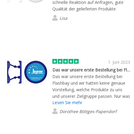
schnelle Reaktion auf Anfragen, gute
Qualität der gelieferten Produkte
Lisa
1. Juni 2023
Das war unsere erste Bestellung bei Flashbay
Das war unsere erste Bestellung bei
Flashbay und wir hatten keine genaue
Vorstellung, welche Produkte zu uns
und unserer Zielgruppe passen. Nur was
Lesen Sie mehr
"Digitales" sollte es sein. Der
Vertriebsmitarbeiter hat uns bei der
Dorothee Böttges-Papendorf
Auswahl fachkundig und geduldig
begleitet, Muster geschickt und
Gestaltungsvorschläge digital