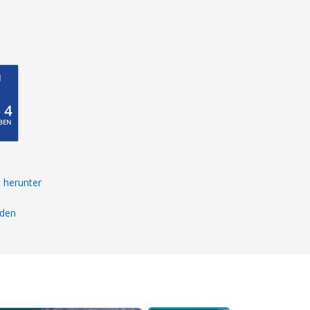
 herunter
aden