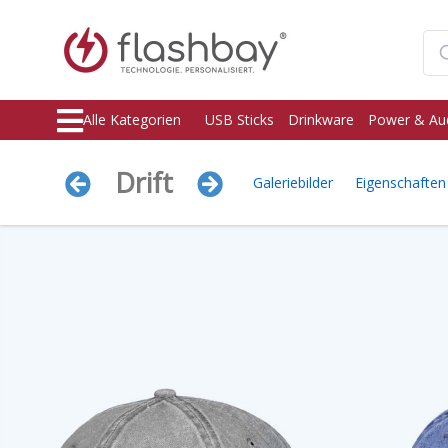
Alle Kategorien
USB Sticks
Drinkware
Power & Au
Drift
Galeriebilder
Eigenschaften