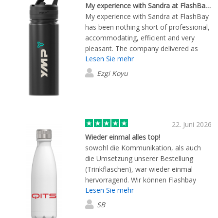
My experience with Sandra at FlashBay…
My experience with Sandra at FlashBay
has been nothing short of professional,
accommodating, efficient and very
pleasant. The company delivered as
Lesen Sie mehr
promised as well but my experience
with Sandra was the reason I
Ezgi Koyu
continuously ordered.
22. Juni 2026
Wieder einmal alles top!
sowohl die Kommunikation, als auch
die Umsetzung unserer Bestellung
(Trinkflaschen), war wieder einmal
hervorragend. Wir können Flashbay
Lesen Sie mehr
bedenkenlos weiterempfehlen.
SB