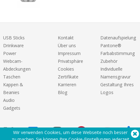
USB Sticks
Kontakt
Datenaufspielung
Drinkware
Über uns
Pantone®
Power
Impressum
Farbabstimmung
Webcam-
Privatsphäre
Zubehör
Abdeckungen
Cookies
Individuelle
Taschen
Zertifikate
Namensgravur
Kappen &
Karrieren
Gestaltung Ihres
Beanies
Blog
Logos
Audio
Gadgets
Wir verwenden Cookies, um diese Webseite noch besser
zu machen. Sie können Ihre Cookie-Einstellungen
jederzeit