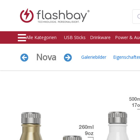
Alle Kategorien
USB Sticks
Drinkware
Power & Au
Nova
Galeriebilder
Eigenschafte