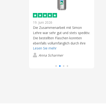
19. Juni 2026
5. M
Die Zusammenarbeit mit Simon
Beste
Tolle Zusammenarbeit mit Frau Hood
Lehre war sehr gut und stets speditiv.
und 
 mit Frau Hood,
Die bestellten Flaschen konnten
zuverlässig und
C
ebenfalls vollumfänglich durch ihre
e
Lesen Sie mehr
hohe Qualität überzeugen. Bei einem
rompt
zukünftigen Projekt werden wir Sie
zu meiner
Anna Scharmer
definitiv wieder berücksichtigen.
it um alles
Besonders hervorzuheben ist zudem
das sehr gute Preis-Leistungs-
Verhältnis.