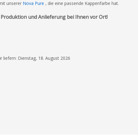
 mit unserer
Nova Pure
, die eine passende Kappenfarbe hat.
 Produktion und Anlieferung bei Ihnen vor Ort!
9. Juli 2026
Die Zusammenarbeit
war äußerst schnell, 
ir liefern: Dienstag, 18. August 2026
produktiv. Sie hat all
(Sonder-)Wünsche p
Lesen Sie mehr
umgesetzt und sich 
höchsten Zufriedenhe
Lara Leidenfrost
gekümmert.