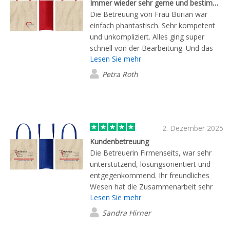
Immer wieder sehr gerne und bestimmt nochmals. :-)
Die Betreuung von Frau Burian war
einfach phantastisch. Sehr kompetent
und unkompliziert. Alles ging super
schnell von der Bearbeitung. Und das
Lesen Sie mehr
Produkt gefällt uns und unseren Kunden
sehr gut! Die Kontaktdaten sind
Petra Roth
gespeichert. ????
2. Dezember 2025
Kundenbetreuung
Die Betreuerin Firmenseits, war sehr
unterstützend, lösungsorientiert und
entgegenkommend. Ihr freundliches
Wesen hat die Zusammenarbeit sehr
Lesen Sie mehr
angenehm gestaltet. Produkt kam in der
vereinbarten Lieferzeit an und
Sandra Hirner
entsprach den Vorstellungen.