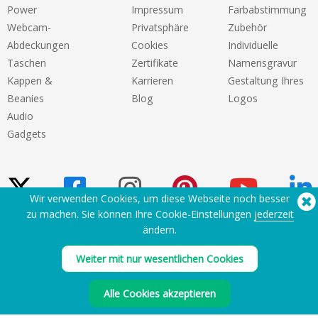
Power
Impressum
Farbabstimmung
Webcam-
Privatsphäre
Zubehör
Abdeckungen
Cookies
Individuelle
Taschen
Zertifikate
Namensgravur
Kappen &
Karrieren
Gestaltung Ihres
Beanies
Blog
Logos
Audio
Gadgets
Wir verwenden Cookies, um diese Webseite noch besser
zu machen. Sie können Ihre Cookie-Einstellungen
jederzeit
ändern.
Sie benötigen Hilfe? Tel:
(650) 938-3500 (US)
®
Copyright © 2026 Flashbay
Weiter mit nur wesentlichen Cookies
Alle Cookies akzeptieren