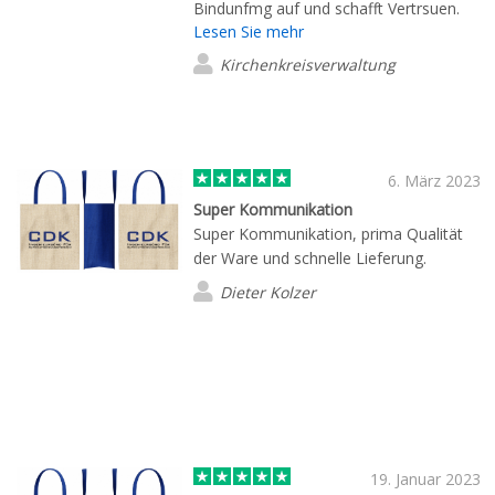
Bindunfmg auf und schafft Vertrsuen.
Lesen Sie mehr
Individuelle Beratung macht den Service
komplett. Unaufdringlich zeitnahe
Kirchenkreisverwaltung
Nachfrage zum angebotenen Produkt
klärt letzte Fragen. Hat uns sehr gut
gefallen.
6. März 2023
Super Kommunikation
Super Kommunikation, prima Qualität
der Ware und schnelle Lieferung.
Dieter Kolzer
19. Januar 2023