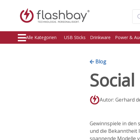
Alle Kategorien
USB Sticks
Drinkware
Power & Au
Blog
Socia
Autor: Gerhard d
Gewinnspiele in den 
und die Bekanntheit I
spannende Modelle vo