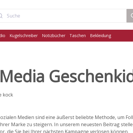
dio
Kugelschreiber
Notizbücher
Taschen
Bekleidung
l Media Geschenki
e kock
sozialen Medien sind eine äußerst beliebte Methode, um Fo
hrer Marke zu steigern. In unserem neuesten Beitrag stelle
r, die Sie bei Ihrer nächsten Kampagne verlosen können.