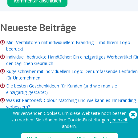
Neueste Beiträge
Mini-Ventilatoren mit individuellem Branding – mit Ihrem Logo
bedruckt
Individuell bedruckte Handtücher: Ein einzigartiges Werbeartikel fü
den täglichen Gebrauch
Kugelschreiber mit individuellem Logo: Der umfassende Leitfaden
für Unternehmen
Die besten Geschenkideen für Kunden (und wie man sie
einzigartig gestaltet)
Was ist Pantone® Colour Matching und wie kann es Ihr Branding
verbessern?
Wir verwenden Cookies, um diese Webseite noch besser
ROI von Markenartikeln: Lohnt es sich für Ihr Unternehmen?
zu machen. Sie können Ihre Cookie-Einstellungen
jederzeit
Leitfaden für Wohltätigkeitsartikel: Ideen, Budget und
ändern.
Bestellmöglichkeiten