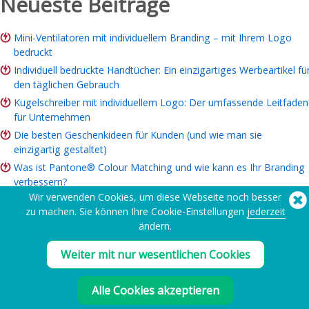
Neueste Beiträge
Mini-Ventilatoren mit individuellem Branding – mit Ihrem Logo
bedruckt
Individuell bedruckte Handtücher: Ein einzigartiges Werbeartikel fü
den täglichen Gebrauch
Kugelschreiber mit individuellem Logo: Der umfassende Leitfaden
für Unternehmen
Die besten Geschenkideen für Kunden (und wie man sie
einzigartig gestaltet)
Was ist Pantone® Colour Matching und wie kann es Ihr Branding
verbessern?
Wir verwenden Cookies, um diese Webseite noch besser
ROI von Markenartikeln: Lohnt es sich für Ihr Unternehmen?
zu machen. Sie können Ihre Cookie-Einstellungen
jederzeit
Leitfaden für Wohltätigkeitsartikel: Ideen, Budget und
ändern.
Bestellmöglichkeiten
Weiter mit nur wesentlichen Cookies
Sie benötigen Hilfe? Tel:
(650) 938-3500 (US)
®
Copyright © 2026 Flashbay
Alle Cookies akzeptieren