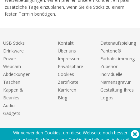
Wetterbedingungen. Wir empfehlen unseren Kunden, ein paar
zusätzliche Tage einzuplanen, wenn Sie die Sticks zu einem
festen Termin benötigen.
USB Sticks
Kontakt
Datenaufspielung
Drinkware
Über uns
Pantone®
Power
Impressum
Farbabstimmung
Webcam-
Privatsphäre
Zubehör
Abdeckungen
Cookies
Individuelle
Taschen
Zertifikate
Namensgravur
Kappen &
Karrieren
Gestaltung Ihres
Beanies
Blog
Logos
Audio
Gadgets
Wir verwenden Cookies, um diese Webseite noch besser
zu machen. Sie können Ihre Cookie-Einstellungen
jederzeit