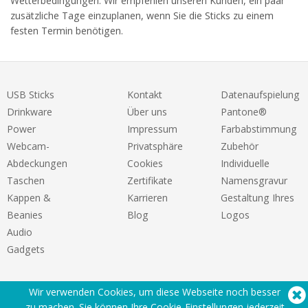
Wetterbedingungen. Wir empfehlen unseren Kunden, ein paar
zusätzliche Tage einzuplanen, wenn Sie die Sticks zu einem
festen Termin benötigen.
USB Sticks
Kontakt
Datenaufspielung
Drinkware
Über uns
Pantone®
Power
Impressum
Farbabstimmung
Webcam-
Privatsphäre
Zubehör
Abdeckungen
Cookies
Individuelle
Taschen
Zertifikate
Namensgravur
Kappen &
Karrieren
Gestaltung Ihres
Beanies
Blog
Logos
Audio
Gadgets
Wir verwenden Cookies, um diese Webseite noch besser
zu machen. Sie können Ihre Cookie-Einstellungen
jederzeit