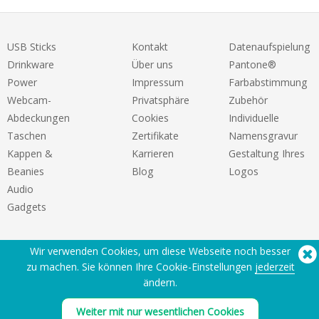
USB Sticks
Kontakt
Datenaufspielung
Drinkware
Über uns
Pantone®
Power
Impressum
Farbabstimmung
Webcam-
Privatsphäre
Zubehör
Abdeckungen
Cookies
Individuelle
Taschen
Zertifikate
Namensgravur
Kappen &
Karrieren
Gestaltung Ihres
Beanies
Blog
Logos
Audio
Gadgets
Wir verwenden Cookies, um diese Webseite noch besser
zu machen. Sie können Ihre Cookie-Einstellungen
jederzeit
ändern.
Sie benötigen Hilfe? Tel:
(650) 938-3500 (US)
Weiter mit nur wesentlichen Cookies