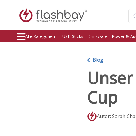
Alle Kategorien
USB Sticks
Drinkware
Power & Au
Blog
Unser
Cup
Autor: Sarah Ch