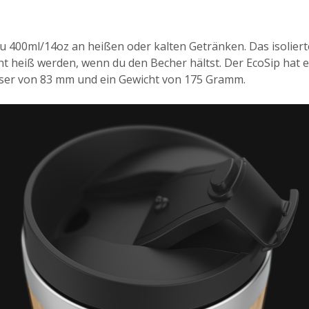
zu 400ml/14oz an heißen oder kalten Getränken. Das isoliert
ht heiß werden, wenn du den Becher hältst. Der EcoSip hat 
er von 83 mm und ein Gewicht von 175 Gramm.