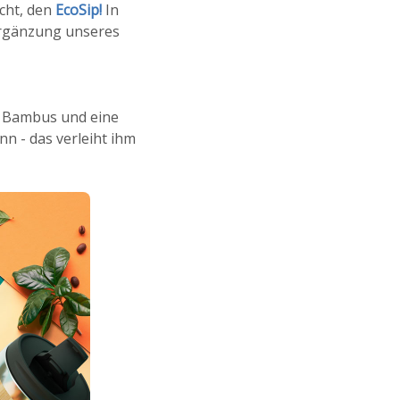
cht, den
EcoSip!
In
 Ergänzung unseres
us Bambus und eine
n - das verleiht ihm