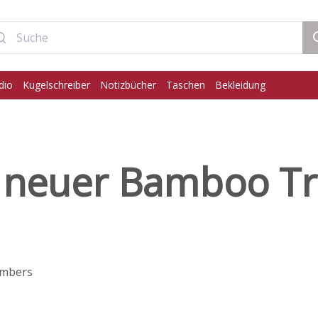
dio
Kugelschreiber
Notizbücher
Taschen
Bekleidung
 neuer Bamboo Tr
ambers